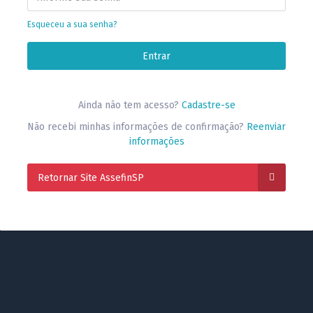
Esqueceu a sua senha?
Ainda não tem acesso?
Cadastre-se
Não recebi minhas informações de confirmação?
Reenviar
informações
Retornar Site AssefinSP